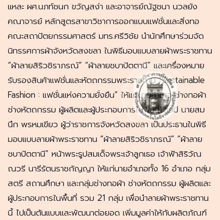
แหละ ผศ.นภท์ชนก ขวัญสง่า และอาจารย์ณัฐชนา นวลยัง
คณาจารย์ หลักสูตรสาขาวิชาการออกแบบแฟชั่นและสิ่งทอ
คณะสถาปัตยกรรมศาสตร์ มทร.ศรีวิชัย นำนักศึกษาร่วมจัด
นิทรรศการผ้าจังหวัดสงขลา ในพิธีมอบแบบลายผ้าพระราชทาน
“ผ้าลายสิริวชิราภรณ์” “ผ้าลายชบาปัตตานี” และเครื่องหมาย
รับรองสินค้าแฟชั่นและหัตถกรรมพระราชทาน “Sustainable
Fashion : แฟชั่นแห่งความยั่งยืน” ให้แก่นายอำเภอ ช่างทอผ้า
ช่างหัตถกรรม ผู้ผลิตและผู้ประกอบการในพื้นที่โดยมี นายสม
นึก พรหมเขียว ผู้ว่าราชการจังหวัดสงขลา เป็นประธานในพิธี
มอบแบบลายผ้าพระราชทาน “ผ้าลายสิริวชิราภรณ์” “ผ้าลาย
ชบาปัตตานี” หน้าพระรูปสมเด็จพระเจ้าลูกเธอ เจ้าฟ้าสิริวัณ
ณวรี นารีรัตนราชกัญญา ให้แก่นายอำเภอทั้ง 16 อำเภอ กลุ่ม
สตรี สถานศึกษา และกลุ่มช่างทอผ้า ช่างหัตถกรรม ผู้ผลิตและ
ผู้ประกอบการในพื้นที่ รวม 21 กลุ่ม เพื่อนำลายผ้าพระราชทาน
นี้ ไปเป็นต้นแบบและพัฒนาต่อยอด เพิ่มมูลค่าให้กับผลิตภัณฑ์