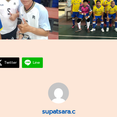
Twitter
Line
supatsara.c