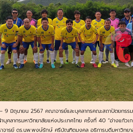
 – 9 มิถุนายน 2567 คณาจารย์และบุคลากรคณะสถาปัตยกรรมศา
ีฬาบุคลากรมหาวิทยาลัยแห่งประเทศไทย ครั้งที่ 40 “อ่างแก้ว
ราจารย์ ดร.นพ.พงษ์รักษ์ ศรีบัณฑิตมงคล อธิการบดีมหาวิทยาลั