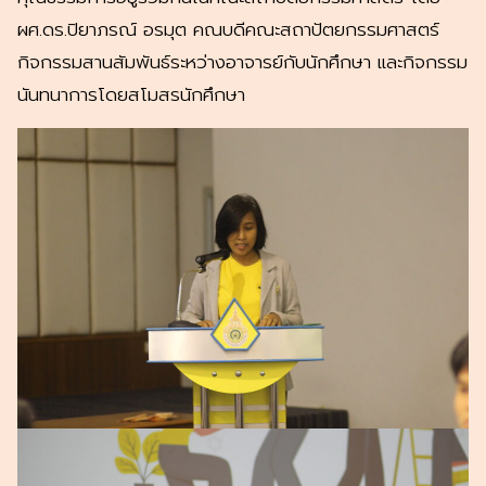
ผศ.ดร.ปิยาภรณ์ อรมุต คณบดีคณะสถาปัตยกรรมศาสตร์
กิจกรรมสานสัมพันธ์ระหว่างอาจารย์กับนักศึกษา และกิจกรรม
นันทนาการโดยสโมสรนักศึกษา