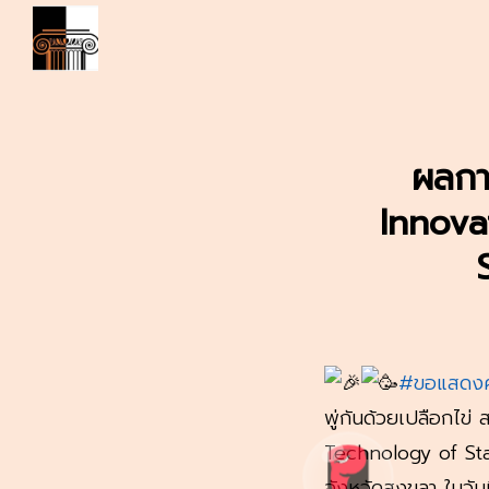
Skip
to
content
S
fo
ผลกา
Innova
#ขอแสดงค
พู่กันด้วยเปลือกไข
Technology of St
จังหวัดสงขลา ในวันท