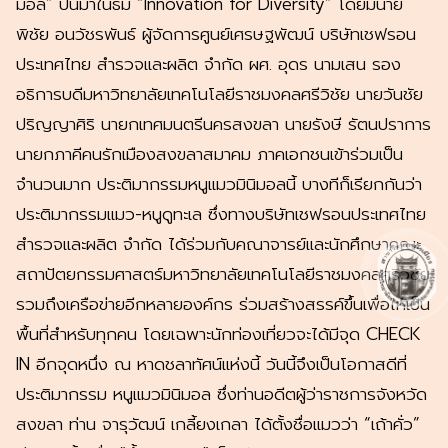
มอล” ปีนี้มาในธีม “Innovation for Diversity” โดยมีนาย
พิชัย อนวัชรพันธ์ ผู้จัดการศูนย์เศรษฐพัฒน์ บริษัทเชฟรอน
ประเทศไทย สำรวจและผลิต จำกัด ผศ. อุดร นามเสน รอง
อธิการบดีมหาวิทยาลัยเทคโนโลยีราชมงคลศรีวิชัย นายวันชัย
ปริญญาศิริ นายกเทศมนตรีนครสงขลา นายรังษี รัตนปราการ
นายกภาคีคนรักเมืองสงขลาสมาคม ภาคเอกชนเข้าร่วมเป็น
จำนวนมาก ประติมากรรมหนูแมวมินิมอลนี้ บางทีก็เรียกกันว่า
ประติมากรรมแมว-หนูดูทะเล ซึ่งทางบริษัทเชฟรอนประเทศไทย
สำรวจและผลิต จำกัด ได้ร่วมกับคณาจารย์และนักศึกษาคณะ
สถาปัตยกรรมศาสตร์มหาวิทยาลัยเทคโนโลยีราชมงคลศรีวิชัย
รวมถึงเครือข่ายอีกหลายองค์กร ร่วมสร้างสรรค์ขึ้นเพื่อให้เป็น
พื้นที่สำหรับทุกคน โดยเฉพาะนักท่องเที่ยวจะได้มีจุด CHECK
IN อีกจุดหนึ่ง ณ หาดชลาทัศน์แห่งนี้ วันนี้จึงเป็นโอกาสดีที่
ประติมากรรม หนูแมวมินิมอล ซึ่งท่านอดีตผู้ว่าราชการจังหวัด
สงขลา ท่าน จารุวัฒน์ เกลี้ยงเกลา ได้ตั้งชื่อแมวว่า “เถ้าคั่ว”