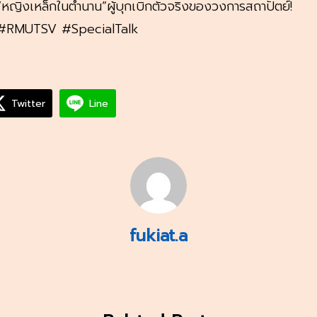
“หญิงเหล็กในตำนาน”ผู้บุกเบิกตัวจริงของวงการสถาปัตย์!
์ #RMUTSV #SpecialTalk
Twitter
Line
fukiat.a