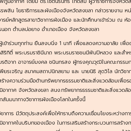
ภูมิอากาศ โดยมี ดร.โชตินรินทร์ เกิดสม ผู้ว่าราชการจังหวั
สรรพสิน โยธาธิการและผังเมืองจังหวัดสงขลา กล่าวรายงาน ห
ย์หลักสูตรสาขาวิชาการผังเมือง และนักศึกษาเข้าร่วม ณ ห้อ
รนอก ตำบลบ่อยาง อำเภอเมือง จังหวัดสงขลา
้เข้าร่วมทุกท่าน ยืนสงบนิ่ง 1 นาที เพื่อแสดงความอาลัย เพื
าสิริกิติ์ พระบรมราชินีนาถ พระบรมราชชนนีพันปีหลวง และสำ
กียรติจาก อาจารย์มงคล ชนินทรสง ผู้ทรงคุณวุฒิในคณะกรรมก
ียรเจริญ สมาคมสถาปนิกสยาม และ นายนิธิ สุดวิไล นักวิชากา
ร้างความร่วมมือด้านทรัพยากรธรรมชาติและสิ่งแวดล้อมเพื่อร
มิอากาศ จังหวัดสงขลา สนง.ทรัพยากรธรรมชาติและสิ่งแวดล้อ
สัมมนาทางวิชาการผังเมืองโลกในครั้งนี้
ชาการ มีวัตถุประสงค์เพื่อให้ทราบถึงความเชื่อมโยงระหว่าง
ิอากาศในบริบทของเมือง ในการเสริมสร้างกระบวนการสร้างการร